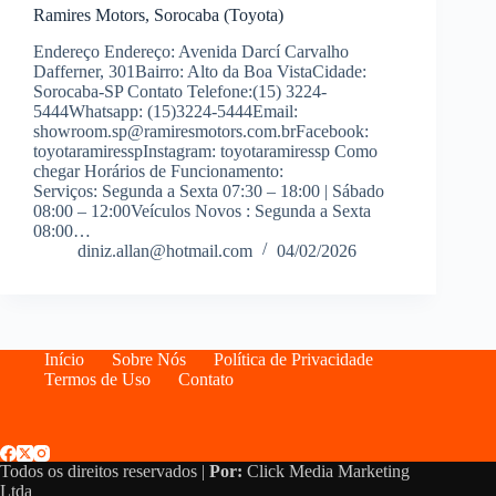
Ramires Motors, Sorocaba (Toyota)
Endereço Endereço: Avenida Darcí Carvalho
Dafferner, 301Bairro: Alto da Boa VistaCidade:
Sorocaba-SP Contato Telefone:(15) 3224-
5444Whatsapp: (15)3224-5444Email:
showroom.sp@ramiresmotors.com.brFacebook:
toyotaramiresspInstagram: toyotaramiressp Como
chegar Horários de Funcionamento:
Serviços: Segunda a Sexta 07:30 – 18:00 | Sábado
08:00 – 12:00Veículos Novos : Segunda a Sexta
08:00…
diniz.allan@hotmail.com
04/02/2026
Início
Sobre Nós
Política de Privacidade
Termos de Uso
Contato
Todos os direitos reservados |
Por:
Click Media Marketing
Ltda