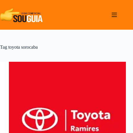
Pular
para
o
conteúdo
Tag
toyota sorocaba