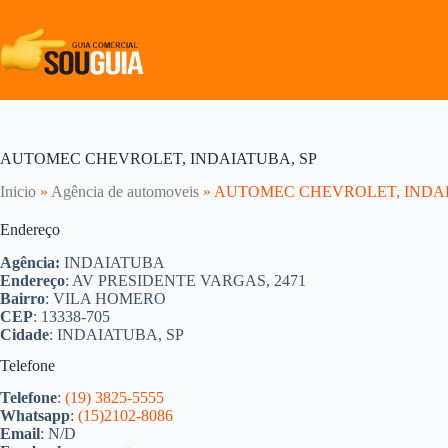
Pular
para
o
conteúdo
AUTOMEC CHEVROLET, INDAIATUBA, SP
Inicio
»
Agência de automoveis
»
AUTOMEC CHEVROLET, INDAI
Endereço
Agência:
INDAIATUBA
Endereço
: AV PRESIDENTE VARGAS, 2471
Bairro
: VILA HOMERO
CEP
: 13338-705
Cidade
: INDAIATUBA, SP
Telefone
Telefone
:
(19) 3825-5555
Whatsapp
:
(15)2102-8086
Email
: N/D