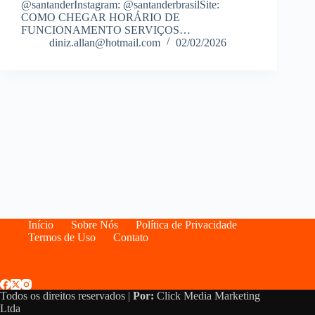
@santanderInstagram: @santanderbrasilSite:
COMO CHEGAR HORÁRIO DE
FUNCIONAMENTO SERVIÇOS…
diniz.allan@hotmail.com
02/02/2026
Início
Sobre Nós
Política de Privacidade
Termos de Uso
Contato
Todos os direitos reservados |
Por:
Click Media Marketing
Ltda