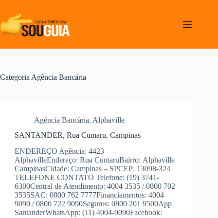
Pular
para
o
conteúdo
Categoria
Agência Bancária
Agência Bancária
,
Alphaville
SANTANDER, Rua Cumaru, Campinas
ENDEREÇO Agência: 4423
AlphavilleEndereço: Rua CumaruBairro: Alphaville
CampinasCidade: Campinas – SPCEP: 13098-324
TELEFONE CONTATO Telefone: (19) 3741-
6300Central de Atendimento: 4004 3535 / 0800 702
3535SAC: 0800 762 7777Financiamentos: 4004
9090 / 0800 722 9090Seguros: 0800 201 9500App
SantanderWhatsApp: (11) 4004-9090Facebook: