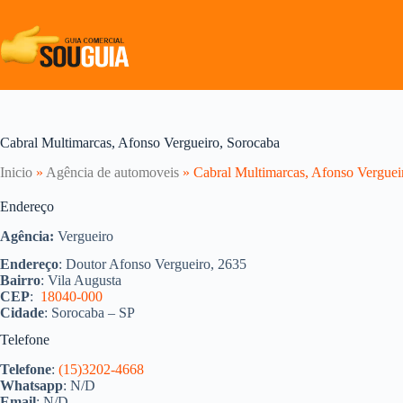
Pular
para
o
conteúdo
Cabral Multimarcas, Afonso Vergueiro, Sorocaba
Inicio
»
Agência de automoveis
»
Cabral Multimarcas, Afonso Verguei
Endereço
Agência:
Vergueiro
Endereço
: Doutor Afonso Vergueiro, 2635
Bairro
: Vila Augusta
CEP
:
18040-000
Cidade
: Sorocaba – SP
Telefone
Telefone
:
(15)3202-4668
Whatsapp
: N/D
Email
: N/D