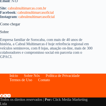
Email
: N/D
Site
:
cabralmultimarcas.com.br
Facebook
:
cabralmultimarcasoficial
Instagram
:
cabralmultimarcasoficial
Como chegar
Sobre
Empresa familiar de Sorocaba, com mais de 40 anos de
história, a Cabral Multimarcas é hoje referência regional em
veículos seminovos, com 8 lojas, atuação on-line, mais de 300
colaboradores e compromisso social em parceria com o
GPACI.
Início
Sobre Nós
Política de Privacidade
Termos de Uso
Contato
Todos os direitos reservados |
Por:
Click Media Marketing
Ltda