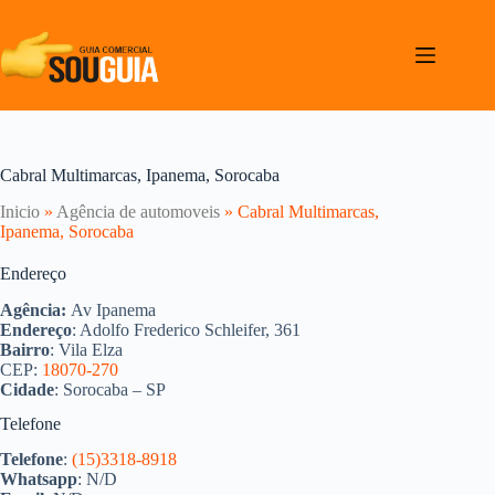
Pular
para
o
conteúdo
Cabral Multimarcas, Ipanema, Sorocaba
Inicio
»
Agência de automoveis
»
Cabral Multimarcas,
Ipanema, Sorocaba
Endereço
Agência:
Av Ipanema
Endereço
: Adolfo Frederico Schleifer, 361
Bairro
: Vila Elza
CEP:
18070-270
Cidade
: Sorocaba – SP
Telefone
Telefone
:
(15)3318-8918
Whatsapp
: N/D