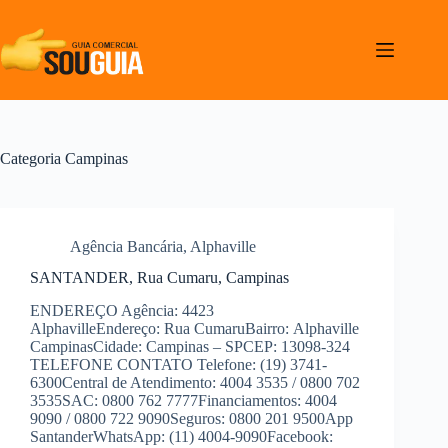
Pular
para
o
conteúdo
Categoria
Campinas
Agência Bancária
,
Alphaville
SANTANDER, Rua Cumaru, Campinas
ENDEREÇO Agência: 4423
AlphavilleEndereço: Rua CumaruBairro: Alphaville
CampinasCidade: Campinas – SPCEP: 13098-324
TELEFONE CONTATO Telefone: (19) 3741-
6300Central de Atendimento: 4004 3535 / 0800 702
3535SAC: 0800 762 7777Financiamentos: 4004
9090 / 0800 722 9090Seguros: 0800 201 9500App
SantanderWhatsApp: (11) 4004-9090Facebook: