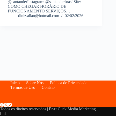
@santanderInstagram: @santanderbrasilSite:
COMO CHEGAR HORÁRIO DE
FUNCIONAMENTO SERVIÇOS…
diniz.allan@hotmail.com
02/02/2026
Início
Sobre Nós
Política de Privacidade
Termos de Uso
Contato
Todos os direitos reservados |
Por:
Click Media Marketing
Ltda