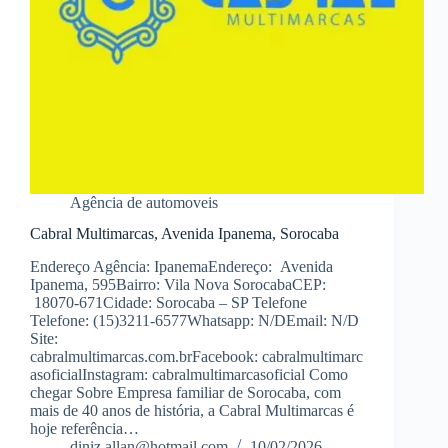
Agência de automoveis
Cabral Multimarcas, Avenida Ipanema, Sorocaba
Endereço Agência: IpanemaEndereço: Avenida
Ipanema, 595Bairro: Vila Nova SorocabaCEP:
18070-671Cidade: Sorocaba – SP Telefone
Telefone: (15)3211-6577Whatsapp: N/DEmail: N/D
Site:
cabralmultimarcas.com.brFacebook: cabralmultimarc
asoficialInstagram: cabralmultimarcasoficial Como
chegar Sobre Empresa familiar de Sorocaba, com
mais de 40 anos de história, a Cabral Multimarcas é
hoje referência…
diniz.allan@hotmail.com
10/02/2026